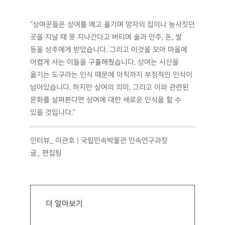
부르면 ‘오호 오호 오호 능차 오호~’와 같은 후렴을
부르는 선후창방식이죠. 이는 죽은 자와 산 자를 하나로
묶어주면서 장례의식을 성스럽게 하고, 망자의 가족과
친지들이 슬픔을 이겨낼 수 있도록 하기 위한 하나의
문화였습니다. 이와 함께 호상 시에는 출상 전날에
상여꾼들이 빈 상여를 메고, 그 위에 마을에서 가장
연장자나 상주를 태워 노래와 춤으로 여흥을 하는
‘상여놀이’도 있었습니다. 유족들의 비통함을 덜어주기
위한 일종의 통과의례이기도 했지만, 마을사람들의
공동체적 삶의 의지가 담겨있는 예능이었죠. 저희
할아버지가 장수하셨는데 상여놀이 때 상여에 타셨던
기억이 납니다.”
상여는 망자를 이승에서 저승세계까지 운반해줄 뿐만
아니라, 상여와 함께 살아가는 사람들의 생각과 사상,