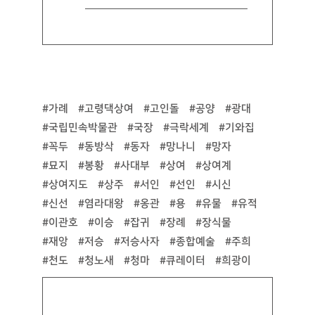
이승과 저승에 대한 관념 등을 엿볼 수 있는 아주 중요한
운반도구다. 특히 장식품, 관련 풍습, 노래, 놀이 등
상여와 관련된 내용으로 볼 때 종합예술이라고 불려도
부족함이 없다.
“상여꾼들은 상여를 메고 옮기며 망자의 집이나 농사짓던
곳을 지날 때 못 지나간다고 버티며 술과 안주, 돈, 쌀
등을 상주에게 받았습니다. 그리고 이것을 모아 마을에
어렵게 사는 이들을 구휼해줬습니다. 상여는 시신을
옮기는 도구라는 인식 때문에 아직까지 부정적인 인식이
남아있습니다. 하지만 상여의 의미, 그리고 이와 관련된
문화를 살펴본다면 상여에 대한 새로운 인식을 할 수
있을 것입니다.”
인터뷰_ 이관호 | 국립민속박물관 민속연구과장
글_ 편집팀