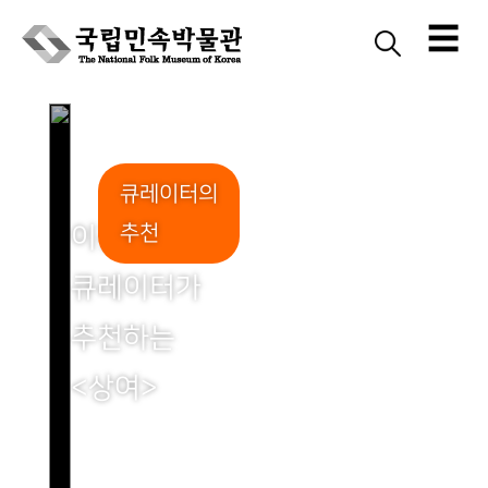
☰
Skip
to
content
큐레이터의
추천
이관호
큐레이터가
추천하는
<상여>