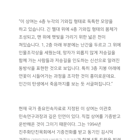
기증 받은 상여,
국가 중요민속자료로 지정
현재 국립민속박물관 상설 3전시관에는 ‘산청 전주최씨
고령댁상여
’가 전시되어 있다.
山淸全州崔氏古靈宅喪輿
1856년
에 제작된 것으로, 전주 최씨
철종 7년
통덕랑공파
21대손인 최필주
의 시신을
通德郞公派
崔必周
장지까지 운반했던 상여다. 대단한 부자였던 최필주가
죽음에 이르자 맏아들이 경남 통영의 조각공을 초청하여
만든 것으로, 6개월에 걸쳐 제작되었다. 이를 경남 진주에
있는 진주화단친목회에서 구입하여 사용하다가 1994년
국립민속박물관에 기증하여 수리를 거쳐 1996년 2월
6일 국가 중요민속자료로 지정되었다.