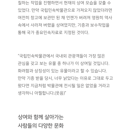
현재 국가 중요민속자료로 지정된 이 상여는 이관호
민속연구과장과 깊은 인연이 있다. 직접 상여를 기증받고
운반해온 것이 그이기 때문이다. 그는 1994년
진주화단친목회에서 기증전화를 받고 동기인 김시덕
과장
과 함께 5톤 트럭을 빌려
현 대한민국역사박물관 교육과장
비까지 부슬부슬 내리던 날 진주까지 내려갔다. 하지만
상여를 마주한 그는 놀랄 수밖에 없었다. 거미줄에
먼지가 가득 쌓인 상여를 마주한 것이다.
“농촌 출신이기 때문에 지저분한 것을 그리 꺼려하지
않음에도 불구하고 상여에 손을 데는 것이 망설여질
정도였습니다.(웃음) 실제 사용을 안 하다 보니 보관만 해
오셨던 거죠. 벌레가 기어 나오고, 천이 바스러질 정도로
낡아있어서 상여를 가져갈지 말지 고민까지 했었습니다.
하지만 역사가 있는 물건이니 가져가 보자라고 결심하고
차에 싣고 왔습니다.”