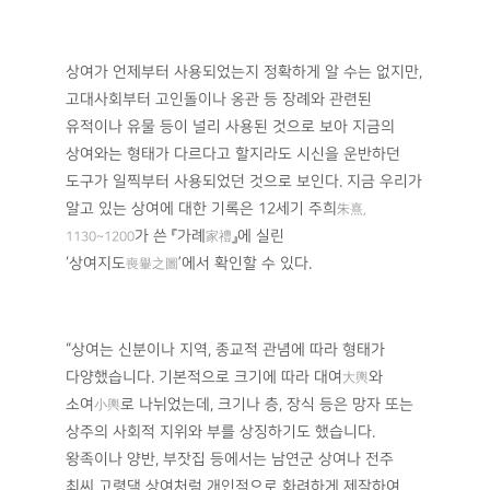
상여가 언제부터 사용되었는지 정확하게 알 수는 없지만,
고대사회부터 고인돌이나 옹관 등 장례와 관련된
유적이나 유물 등이 널리 사용된 것으로 보아 지금의
상여와는 형태가 다르다고 할지라도 시신을 운반하던
도구가 일찍부터 사용되었던 것으로 보인다. 지금 우리가
알고 있는 상여에 대한 기록은 12세기 주희
朱熹,
가 쓴 『가례
』에 실린
1130~1200
家禮
‘상여지도
’에서 확인할 수 있다.
喪轝之圖
“상여는 신분이나 지역, 종교적 관념에 따라 형태가
다양했습니다. 기본적으로 크기에 따라 대여
와
大輿
소여
로 나뉘었는데, 크기나 층, 장식 등은 망자 또는
小輿
상주의 사회적 지위와 부를 상징하기도 했습니다.
왕족이나 양반, 부잣집 등에서는 남연군 상여나 전주
최씨 고령댁 상여처럼 개인적으로 화려하게 제작하여