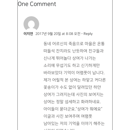
더 알아보기
#가례
#고령댁상여
#고인돌
#공양
#광대
#국립민속박물관
#국장
#극락세계
#기와집
#꼭두
#동방삭
#동자
#망나니
#망자
#묘지
#봉황
#사대부
#상여
#상여계
#상여지도
#상주
#서인
#선인
#시신
#신선
#염라대왕
#옹관
#용
#유물
#유적
#이관호
#이승
#잡귀
#장례
#장식물