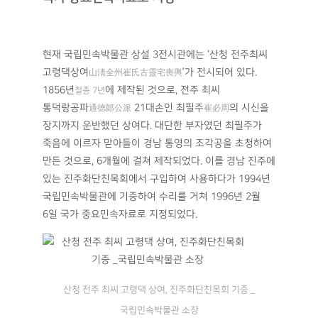
머리장식 또는 측면과 전면에 그림으로 그려 장식했다.
인물상은 상여장식 중 대다수를 차지하는데 특별히
‘꼭두’라고 불렀다. 남자와 여자, 동자와 선인, 광대 등
다양한 인물이 장식으로 만들어졌다.
“여인과 동자, 동녀상은 죽은 이를 저승으로 모시는
공양
의 형태가 많았습니다. 남자상의 경우 도포를
供養
입고 갓을 쓰고 서 있거나 청노새, 청마 등을 타고 있는데,
이는 죽은 이를 의미합니다. 특별히 호랑이를 타고 있는
남자상은 신선이나 염라대왕, 저승사자 등 선인
을
仙人
나타내는 경우가 많습니다. 나쁜 것들과 재앙을
물리친다는 의미를 갖고 있었죠. 이밖에 ‘희광이’ 또는
‘망나니’라 하여 잡귀를 쫓는 역할을 하는 상을 상여
앞뒤에 만들어 세우기도 했습니다. 이렇게 다양한
인물상들은 저승 가는 길을 화려한 행차로 장식하며,
죽은 이를 호위하고 천도하여 극락세계로 이끌기 위한
역할을 했습니다.”