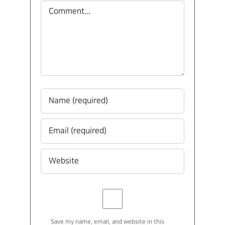
상여는 정말 섬세하고 화려하네요.
아이들이 묻더군요.”상여가 뭐에요”
이글과 사진 보여주며 여렴풋
남아있는 저의 기억을 이야기 해주는
시간이 되었습니다.
민속박물관을 올해 여름방학에
아이들과 2시간을 대중교통 도전해서
처음으로 방문했었어요.경복궁
문화학교를 참여하려고 새벽부터
달려갔었는데 피곤함과 더위까지
힘들었는데 경복궁돌고 더위피할곳이
바고 민속박물관이 있더라구요..
거기서 한참을 아이들이 쌍륙놀이를
즐기고 왔었던게 기억이 남네요.
전시가 언제까지인지는 모르나 다시
꼭 가고싶다는 생각이 드네요~