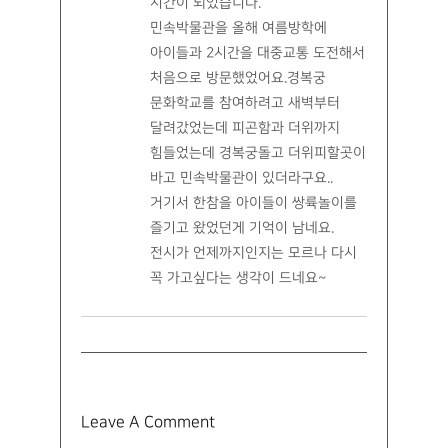
#재앙
#저승
#저승사자
#종합예술
#주희
#천도
#청노새
#청마
#큐레이터
#희광이
One Comment
이지연
2017년 9월 20일 at 8:08 오전
- Reply
동네 어르신의 죽음으로 마을은 온통
떠들석 잔치라도 난듯하여 친구들과
신나게 뛰어놀다 상여가 나가는
소리에 무섭기도 하고 신기하게만
바라보았더 기억이 어렴풋이 납니다.
제가 어릴적 본 상여는 하얗고 커다른
꽃송이가 수도 없이 달려있던 하얀
상여가 그려지는데 사진의 보여지는