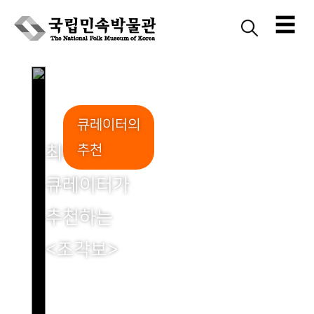
☰
Skip
to
content
큐레이터의
추천
최미옥
큐레이터가
추천하는
<조각보>