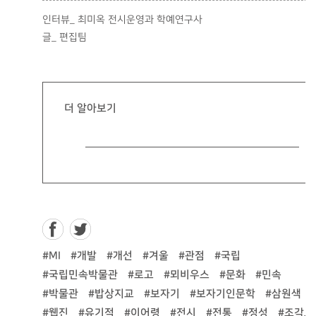
인터뷰_ 최미옥 전시운영과 학예연구사
글_ 편집팀
더 알아보기
#MI
#개발
#개선
#겨울
#관점
#국립
#국립민속박물관
#로고
#뫼비우스
#문화
#민속
#박물관
#밥상지교
#보자기
#보자기인문학
#삼원색
#웹진
#유기적
#이어령
#전시
#전통
#정성
#조각보