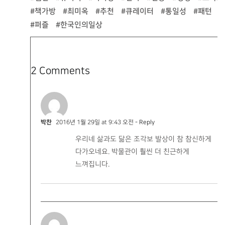
#책가방
#최미옥
#추천
#큐레이터
#통일성
#패턴
#퍼즐
#한국인의일상
2 Comments
박찬
2016년 1월 29일 at 9:43 오전
- Reply
우리네 삶과도 닮은 조각보 발상이 참 참신하게
다가오네요. 박물관이 훨씬 더 친근하게
느껴집니다.