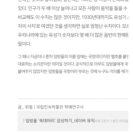
있다. 인구가 두 배 이상 늘어나고 모든 사람이 음악을 들을 수 
비교해도 이 수치는 많은 것이지만, 1930년대까지도 유성기 소
자의 사치’로 여겼던 것을 생각하면 실로 엄청난 수치이다. 모르
우리나라에 있는 유성기 숫자보다 몇 배 더 많은 음반이 판매된
말이다.
그 때나 지금이나 흔히 임방울의 이름 앞에는 국창
國唱
이란 별호를 붙인다
대표하는 소리꾼이란 의미일 것이다. 공식적으로 아무도 임방울에게 국창
붙여주지 않았지만 임방울을 국창이라 부르는 것에 누구도 이의를 제기하지
글_ 위철 | 국립민속박물관 학예연구사
|
임방울 ‘쑥대머리’ 감상하기_네이버 뮤직
비로그인시 1분간 미리듣기