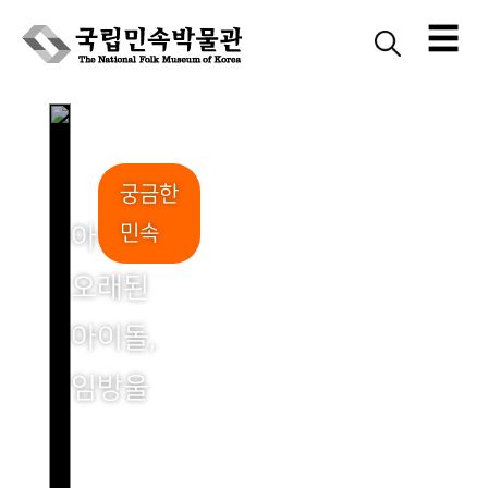
☰
Skip
to
content
궁금한
민속
아주
오래된
아이돌,
임방울