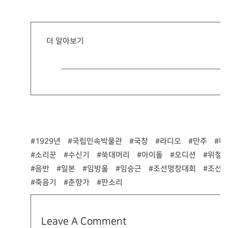
더 알아보기
#1929년
#국립민속박물관
#국창
#라디오
#만주
#매
#소리꾼
#수신기
#쑥대머리
#아이돌
#오디션
#위철
#음반
#일본
#임방울
#임승근
#조선명창대회
#조선
#축음기
#춘향가
#판소리
Leave A Comment