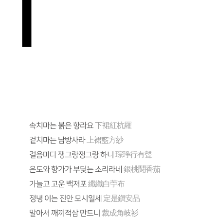
속치마는 붉은 항라요
下裙紅杭羅
겉치마는 남방사라
上裙藍方紗
걸음마다 쟁그랑쟁그랑 하니
琮琤行有聲
은도와 향가가 부딪는 소리라네
銀桃鬪香茄
가늘고 고운 백저포
纖纖白苧布
정녕 이는 진안 모시일세
定是鎭安品
말아서 깨끼적삼 만드니
裁成角岐衫