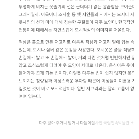
투명하게 비치는 옷솔기의 선은 군더더기 없는 깔끔함을 보여준다.
그래서일까. 이옥이나 조지훈 등 옛 시인들의 시에서는 모시나 사
紗
옷차림의 선과 미에 대해 칭송한 구절들이 자주 보인다. 한국적인
전통미에 대해서는 자연스럽게 모시적삼의 이미지를 떠올린다.
적삼은 홑으로 만든 저고리로 여름용 적삼과 저고리 밑에 입는 속
있는데, 모시나 삼베 같은 옷감을 사용한다. 모시옷은 풀을 적당히 
손질해서 밟고 또 손질해서 밟아, 거의 다린 것처럼 반반해지면 잡
않고 조심스럽게 다려야 옷 모양이 제대로 나온다. 음식이든 옷이든
들어가야 곱게 되는 법이다. 이렇듯 다루는 법이 쉽지 않지만 옷의
느껴지는 청량감과 여성스러운 우아함 때문에 여성들이 여름용 저
입었던 것이 바로 모시적삼이다. 일반 저고리와는 달리 고름이 없이
여며 입는다.
마주 앉아 주거니 받거니 다듬이질
사진 국립민속박물관 소장