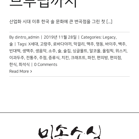
브루펍까지
박물관 홈페이지
산업화 시대 이후 한국 술 문화에 큰 변곡점을 그린 첫 [...]
By
dintro_admin
|
2019년 11월 28일
|
Categories:
Legacy
,
술
|
Tags:
X세대
,
고량주
,
로바다야끼
,
막걸리
,
맥주
,
명동
,
바이주
,
백주
,
빈대떡
,
생맥주
,
생음악
,
소주
,
술
,
술집
,
싱글몰트
,
알코올
,
올림픽
,
위스키
,
이과두주
,
전통주
,
주점
,
증류식
,
치킨
,
크래프트
,
파전
,
편의방
,
편의점
,
한식
,
희석식
|
0 Comments
Read More