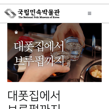
Skip
to
Toggle
content
Navigation
박물관에서는
민속이야기
민속 인사이드
원문보기 PDF
대폿집에서