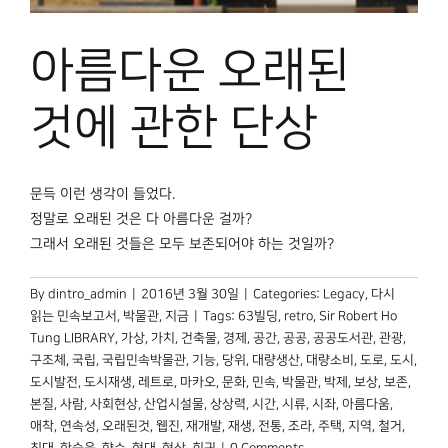
박물관 홈페이지
아름다운 오래된
것에 관한 단상
문득 이런 생각이 들었다.
정말로 오래된 것은 다 아름다운 걸까?
그래서 오래된 것들은 모두 보존되어야 하는 것일까?
By
dintro_admin
|
2016년 3월 30일
|
Categories:
Legacy
,
다시
읽는 민속보고서
,
박물관, 지금
|
Tags:
63빌딩
,
retro
,
Sir Robert Ho
Tung LIBRARY
,
가상
,
가치
,
건축물
,
경제
,
공간
,
공공
,
공공도서관
,
관광
,
구조체
,
국립
,
국립민속박물관
,
기능
,
당위
,
대량생산
,
대량소비
,
도로
,
도시
,
도시발전
,
도시재생
,
레트로
,
마카오
,
문화
,
민속
,
박물관
,
박제
,
보상
,
보존
,
본질
,
사람
,
사회현상
,
산업시설물
,
상상력
,
시간
,
시류
,
시좌
,
아름다움
,
애착
,
연속성
,
오래된것
,
웹진
,
재개발
,
재생
,
전통
,
조라
,
주택
,
지역
,
철거
,
최대
,
한승욱
,
향수
,
현대
,
현상
,
회귀
|
0 Comments