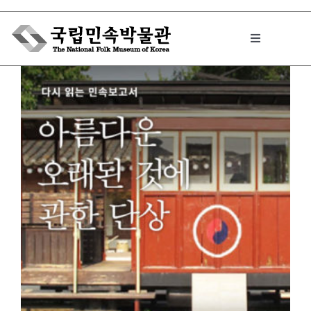
Skip
to
Toggle
content
Navigation
박물관에서는
민속이야기
민속 인사이드
원문보기 PDF