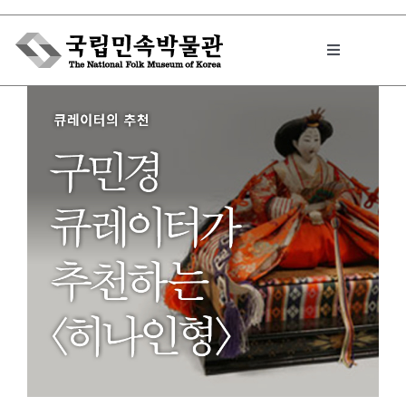
Skip
to
Toggle
content
Navigation
박물관에서는
민속이야기
민속 인사이드
원문보기 PDF