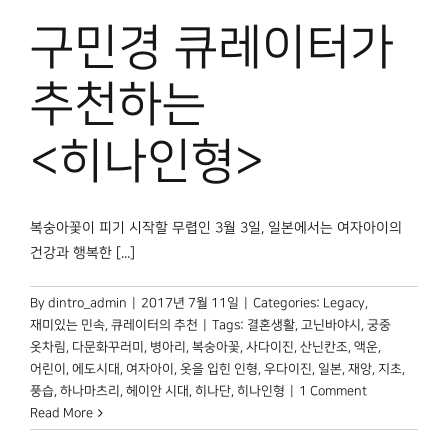
박물관 홈페이지
구민경 큐레이터가
추천하는
<히나인형>
복숭아꽃이 피기 시작할 무렵인 3월 3일, 일본에서는 여자아이의
건강과 행복한 [...]
By
dintro_admin
|
2017년 7월 11일
|
Categories:
Legacy
,
재미있는 민속
,
큐레이터의 추천
|
Tags:
결혼생활
,
고닌바야시
,
궁중
옷차림
,
다문화꾸러미
,
병아리
,
복숭아꽃
,
사다이진
,
산닌칸조
,
액운
,
어린이
,
에도시대
,
여자아이
,
옷을 입힌 인형
,
우다이진
,
일본
,
재앙
,
지초
,
풍습
,
하나마츠리
,
헤이안 시대
,
히나단
,
히나인형
|
1 Comment
Read More