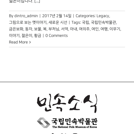
젊은이입니다. [...]
박물관 홈페이지
By
dintro_admin
|
2017년 2월 14일
|
Categories:
Legacy
,
그림으로 보는 옛이야기
,
새로운 시선
|
Tags:
국립
,
국립민속박물관
,
금은보화
,
동자
,
보물
,
복
,
부처님
,
서역
,
아내
,
여의주
,
여인
,
여행
,
이무기
,
이야기
,
젊은이
,
황금
|
0 Comments
Read More