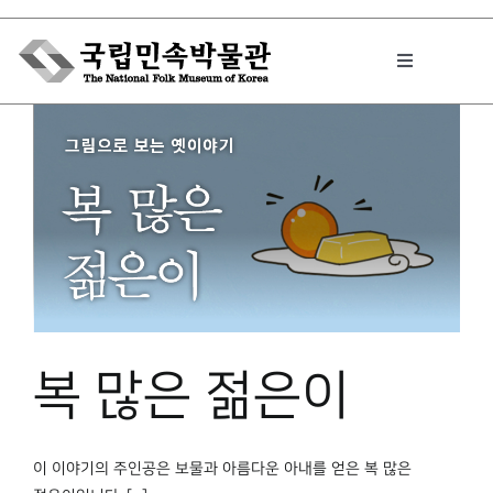
Skip
to
Toggle
content
Navigation
박물관에서는
민속이야기
민속 인사이드
복 많은 젊은이
원문보기 PDF
이 이야기의 주인공은 보물과 아름다운 아내를 얻은 복 많은