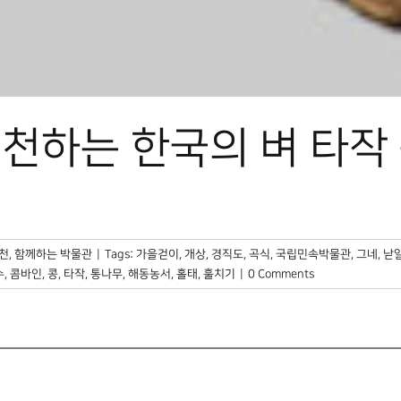
천하는 한국의 벼 타작
천
,
함께하는 박물관
|
Tags:
가을걷이
,
개상
,
경직도
,
곡식
,
국립민속박물관
,
그네
,
낟
수
,
콤바인
,
콩
,
타작
,
통나무
,
해동농서
,
홀태
,
훌치기
|
0 Comments