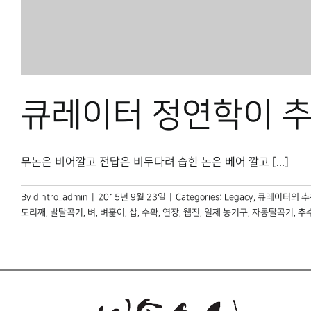
큐레이터 정연학이 추
무논은 비어깔고 전답은 비두다려 습한 논은 베어 깔고 [...]
By
dintro_admin
|
2015년 9월 23일
|
Categories:
Legacy
,
큐레이터의 추
도리깨
,
발탈곡기
,
벼
,
벼훑이
,
삽
,
수확
,
연장
,
웹진
,
일제 농기구
,
자동탈곡기
,
추