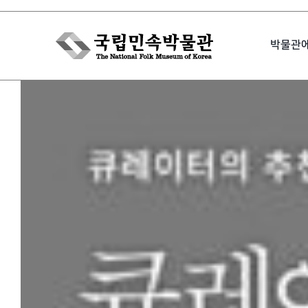
Skip
to
박물관
content