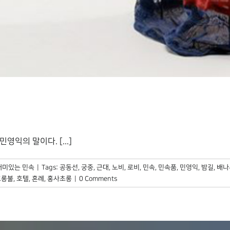
익의 말이다. [...]
재미있는 민속
|
Tags:
공동선
,
궁중
,
근대
,
노비
,
로비
,
민속
,
민속품
,
민영익
,
밤길
,
배나
호롱불
,
호텔
,
혼례
,
홍사초롱
|
0 Comments