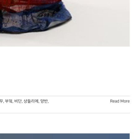
무
,
부엌
,
비단
,
샹들리에
,
양반
,
Read More