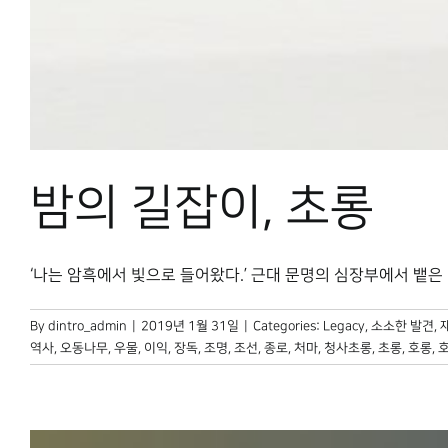
밤의 길잡이, 초롱
‘나는 암흑에서 빛으로 들어왔다.’ 근대 문명의 심장부에서 뱉은 민영
By
dintro_admin
|
2019년 1월 31일
|
Categories:
Legacy
,
소소한 발견
,
역사
,
오동나무
,
우물
,
이익
,
장독
,
조명
,
조선
,
종로
,
처마
,
청사초롱
,
초롱
,
호롱
,