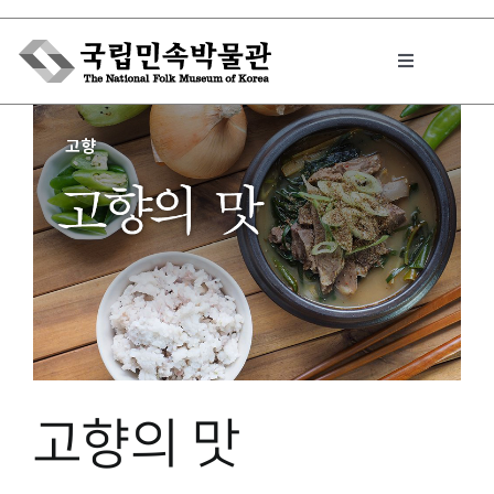
Skip
to
Toggle
content
Navigation
박물관에서는
민속이야기
민속 인사이드
원문보기 PDF
고향의 맛