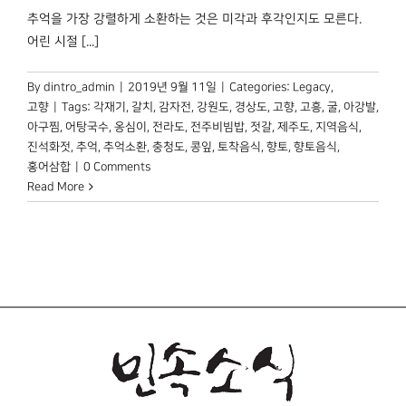
박물관 홈페이지
추억을 가장 강렬하게 소환하는 것은 미각과 후각인지도 모른다.
어린 시절 [...]
By
dintro_admin
|
2019년 9월 11일
|
Categories:
Legacy
,
고향
|
Tags:
각재기
,
갈치
,
감자전
,
강원도
,
경상도
,
고향
,
고흥
,
굴
,
아강발
,
아구찜
,
어탕국수
,
옹심이
,
전라도
,
전주비빔밥
,
젓갈
,
제주도
,
지역음식
,
진석화젓
,
추억
,
추억소환
,
충청도
,
콩잎
,
토착음식
,
향토
,
향토음식
,
홍어삼합
|
0 Comments
Read More