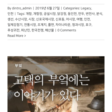
By
dintro_admin
|
2019년 6월 27일
|
Categories:
Legacy
,
인천
|
Tags:
개항
,
개항장
,
공설시장
,
닭강정
,
동인천
,
만두
,
변천사
,
분식
,
생선
,
수산시장
,
시장
,
신포국제시장
,
신포동
,
어시장
,
여행
,
인천
,
일제강점기
,
전통시장
,
조계지
,
쫄면
,
차이나타운
,
청과시장
,
포구
,
푸성귀전
,
피난민
,
한국전쟁
,
해산물
|
0 Comments
Read More