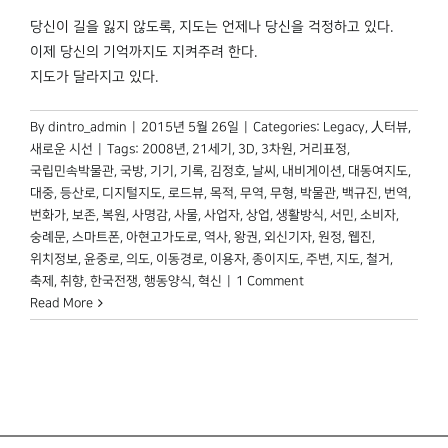
당신이 길을 잃지 않도록, 지도는 언제나 당신을 걱정하고 있다.
이제 당신의 기억까지도 지켜주려 한다.
지도가 달라지고 있다.
By
dintro_admin
|
2015년 5월 26일
|
Categories:
Legacy
,
人터뷰
,
새로운 시선
|
Tags:
2008년
,
21세기
,
3D
,
3차원
,
거리표정
,
국립민속박물관
,
국방
,
기기
,
기록
,
김정호
,
날씨
,
내비게이션
,
대동여지도
,
대중
,
등산로
,
디지털지도
,
로드뷰
,
목적
,
무역
,
무형
,
박물관
,
백규진
,
번역
,
번화가
,
보존
,
복원
,
사명감
,
사물
,
사업자
,
상업
,
생활방식
,
서민
,
소비자
,
숭례문
,
스마트폰
,
아현고가도로
,
역사
,
왕권
,
외신기자
,
원정
,
웹진
,
위치정보
,
윤중로
,
의도
,
이동경로
,
이용자
,
종이지도
,
주변
,
지도
,
철거
,
축제
,
취향
,
한국전쟁
,
행동양식
,
혁신
|
1 Comment
Read More