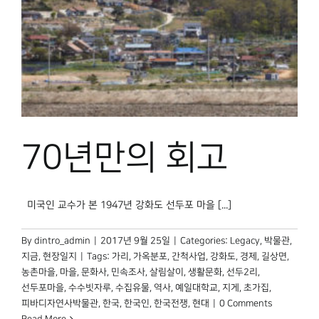
70년만의 회고
미국인 교수가 본 1947년 강화도 선두포 마을 [...]
By
dintro_admin
|
2017년 9월 25일
|
Categories:
Legacy
,
박물관,
지금
,
현장일지
|
Tags:
가리
,
가옥분포
,
간척사업
,
강화도
,
경제
,
길상면
,
농촌마을
,
마을
,
문화사
,
민속조사
,
살림살이
,
생활문화
,
선두2리
,
선두포마을
,
수수빗자루
,
수집유물
,
역사
,
예일대학교
,
지게
,
초가집
,
피바디자연사박물관
,
한국
,
한국인
,
한국전쟁
,
현대
|
0 Comments