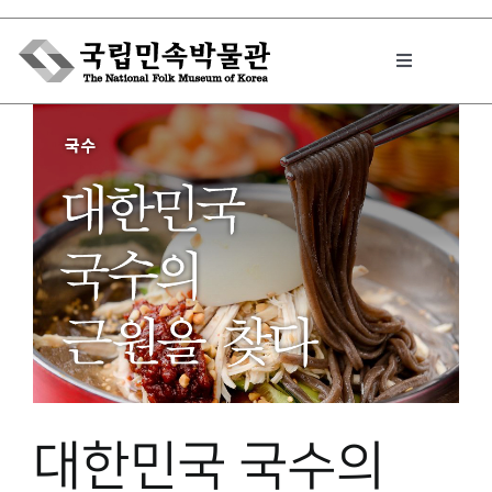
Skip
to
Toggle
content
Navigation
박물관에서는
민속이야기
민속 인사이드
원문보기 PDF
대한민국 국수의