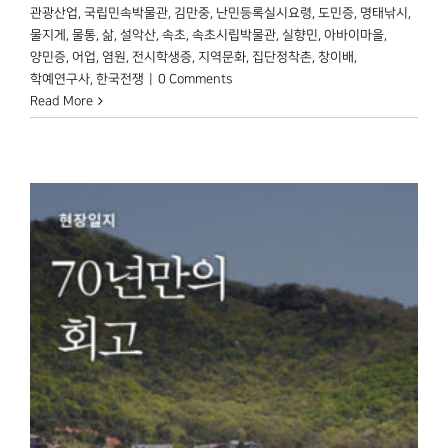
관광산업
,
국립민속박물관
,
김만중
,
난민등록실시요령
,
도민증
,
명태낚시
,
물지게
,
물통
,
삶
,
설악산
,
속초
,
속초시립박물관
,
실향민
,
아바이마을
,
양민증
,
어업
,
염원
,
전시학생증
,
지역문화
,
집단정착촌
,
창이배
,
학예연구사
,
한국전쟁
|
0 Comments
Read More