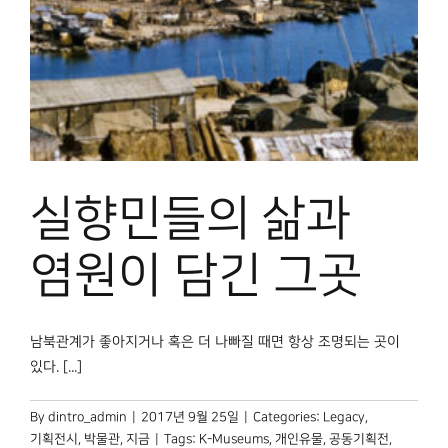
실향민들의 삶과
염원이 담긴 그곳
남북관계가 좋아지거나 혹은 더 나빠질 때면 항상 조명되는 곳이
있다. [...]
By
dintro_admin
|
2017년 9월 25일
|
Categories:
Legacy
,
기획전시
,
박물관, 지금
|
Tags:
K-Museums
,
개인유물
,
공동기획전
,