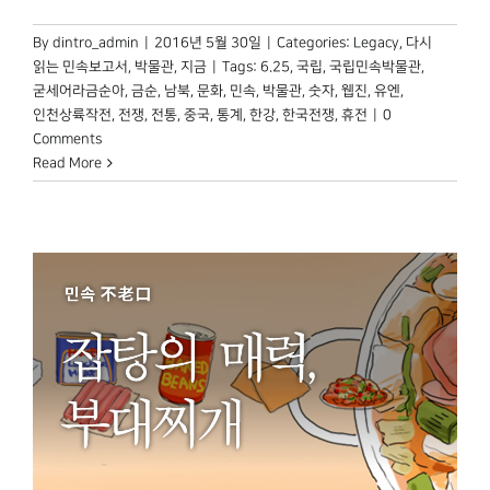
By
dintro_admin
|
2016년 5월 30일
|
Categories:
Legacy
,
다시
읽는 민속보고서
,
박물관, 지금
|
Tags:
6.25
,
국립
,
국립민속박물관
,
굳세어라금순아
,
금순
,
남북
,
문화
,
민속
,
박물관
,
숫자
,
웹진
,
유엔
,
인천상륙작전
,
전쟁
,
전통
,
중국
,
통계
,
한강
,
한국전쟁
,
휴전
|
0
Comments
Read More