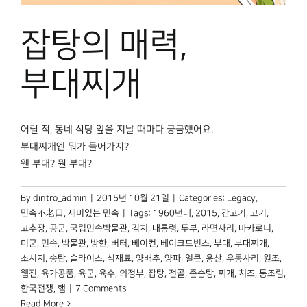
잡탕의 매력,
부대찌개
어릴 적, 동네 식당 앞을 지날 때마다 궁금했어요.
부대찌개엔 뭐가 들어가지?
웬 부대? 뭔 부대?
By
dintro_admin
|
2015년 10월 21일
|
Categories:
Legacy
,
민속不老口
,
재미있는 민속
|
Tags:
1960년대
,
2015
,
간고기
,
고기
,
고추장
,
공군
,
국립민속박물관
,
김치
,
대통령
,
두부
,
라면사리
,
마카로니
,
미군
,
민속
,
박물관
,
방한
,
버터
,
베이컨
,
베이크드빈스
,
부대
,
부대찌개
,
소시지
,
송탄
,
슬라이스
,
식재료
,
양배추
,
양파
,
얼큰
,
용산
,
우동사리
,
원조
,
웹진
,
육가공품
,
육군
,
육수
,
의정부
,
잡탕
,
전골
,
존슨탕
,
찌개
,
치즈
,
통조림
,
한국전쟁
,
햄
|
7 Comments
Read More