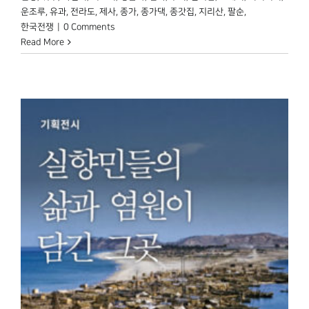
운조루
,
유과
,
전라도
,
제사
,
종가
,
종가댁
,
종갓집
,
지리산
,
팔순
,
한국전쟁
|
0 Comments
Read More