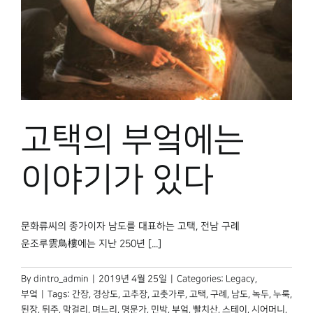
고택의 부엌에는
이야기가 있다
문화류씨의 종가이자 남도를 대표하는 고택, 전남 구례
운조루雲鳥樓에는 지난 250년 [...]
By
dintro_admin
|
2019년 4월 25일
|
Categories:
Legacy
,
부엌
|
Tags:
간장
,
경상도
,
고추장
,
고춧가루
,
고택
,
구례
,
남도
,
녹두
,
누룩
,
된장
,
뒤주
,
막걸리
,
며느리
,
명문가
,
민박
,
부엌
,
빨치산
,
스테이
,
시어머니
,