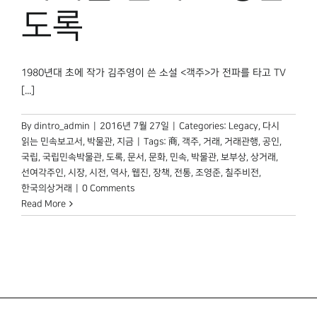
박물관 홈페이지
도록
1980년대 초에 작가 김주영이 쓴 소설 <객주>가 전파를 타고 TV
[...]
By
dintro_admin
|
2016년 7월 27일
|
Categories:
Legacy
,
다시
읽는 민속보고서
,
박물관, 지금
|
Tags:
商
,
객주
,
거래
,
거래관행
,
공인
,
국립
,
국립민속박물관
,
도록
,
문서
,
문화
,
민속
,
박물관
,
보부상
,
상거래
,
선여각주인
,
시장
,
시전
,
역사
,
웹진
,
장책
,
전통
,
조영준
,
칠주비전
,
한국의상거래
|
0 Comments
Read More