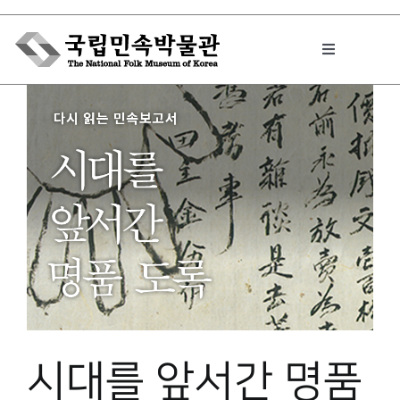
Skip
to
Toggle
content
Navigation
박물관에서는
민속이야기
민속 인사이드
원문보기 PDF
시대를 앞서간 명품