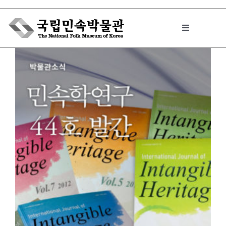
Skip
to
Toggle
content
Navigation
박물관에서는
민속이야기
민속 인사이드
원문보기 PDF