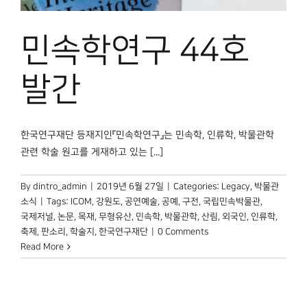
박물관 홈페이지
민속학연구 44호
발간
한국연구재단 등재지인『민속학연구』는 민속학, 인류학, 박물관학
관련 학술 원고를 게재하고 있는 [...]
By
dintro_admin
|
2019년 6월 27일
|
Categories:
Legacy
,
박물관
소식
|
Tags:
ICOM
,
강원도
,
공연예술
,
공예
,
구전
,
국립민속박물관
,
국제저널
,
논문
,
목재
,
무형유산
,
민속학
,
박물관학
,
산림
,
외국인
,
인류학
,
축제
,
판소리
,
학술지
,
한국연구재단
|
0 Comments
Read More