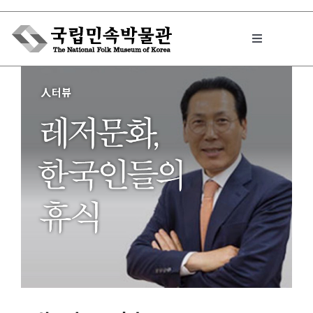
Skip
to
Toggle
content
Navigation
박물관에서는
민속이야기
민속 인사이드
원문보기 PDF