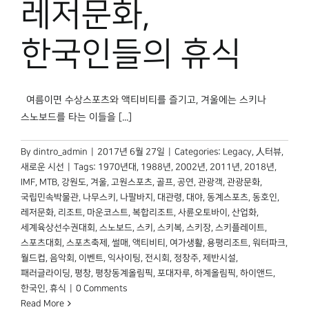
레저문화,
박물관 홈페이지
한국인들의 휴식
여름이면 수상스포츠와 액티비티를 즐기고, 겨울에는 스키나
스노보드를 타는 이들을 [...]
By
dintro_admin
|
2017년 6월 27일
|
Categories:
Legacy
,
人터뷰
,
새로운 시선
|
Tags:
1970년대
,
1988년
,
2002년
,
2011년
,
2018년
,
IMF
,
MTB
,
강원도
,
겨울
,
고원스포츠
,
골프
,
공연
,
관광객
,
관광문화
,
국립민속박물관
,
나무스키
,
나팔바지
,
대관령
,
대야
,
동계스포츠
,
동호인
,
레저문화
,
리조트
,
마운코스트
,
복합리조트
,
사륜오토바이
,
산업화
,
세계육상선수권대회
,
스노보드
,
스키
,
스키복
,
스키장
,
스키플레이트
,
스포츠대회
,
스포츠축제
,
썰매
,
액티비티
,
여가생활
,
용평리조트
,
워터파크
,
월드컵
,
음악회
,
이벤트
,
익사이팅
,
전시회
,
정창주
,
제반시설
,
패러글라이딩
,
평창
,
평창동계올림픽
,
포대자루
,
하계올림픽
,
하이앤드
,
한국인
,
휴식
|
0 Comments
Read More