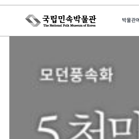
Skip
to
박물관
content