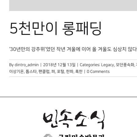
5천만이 롱패딩
‘30년만의 강추위’였던 작년 겨울에 이어 올 겨울도 심상치 않다. 초
By
dintro_admin
|
2018년 12월 13일
|
Categories:
Legacy
,
모던풍속화
,
이상기온
,
톱스타
,
팬클럽
,
퍼
,
포털
,
한파
,
혹한
|
0 Comments