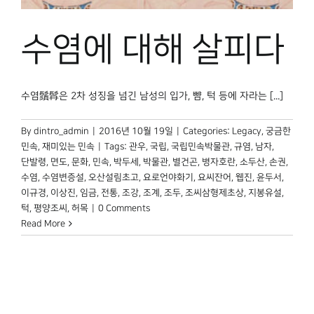
박물관 홈페이지
수염에 대해 살피다
수염鬚髥은 2차 성징을 넘긴 남성의 입가, 뺨, 턱 등에 자라는 [...]
By
dintro_admin
|
2016년 10월 19일
|
Categories:
Legacy
,
궁금한
민속
,
재미있는 민속
|
Tags:
관우
,
국립
,
국립민속박물관
,
규염
,
남자
,
단발령
,
면도
,
문화
,
민속
,
박두세
,
박물관
,
별건곤
,
병자호란
,
소두산
,
손권
,
수염
,
수염변증설
,
오산설림초고
,
요로언야화기
,
요씨잔어
,
웹진
,
윤두서
,
이규경
,
이상진
,
임금
,
전통
,
조강
,
조계
,
조두
,
조씨삼형제초상
,
지봉유설
,
턱
,
평양조씨
,
허목
|
0 Comments
Read More