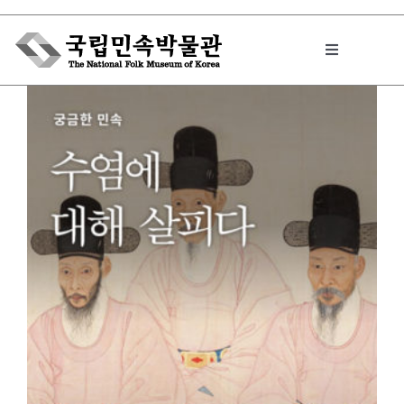
Skip
to
Toggle
content
Navigation
박물관에서는
민속이야기
민속 인사이드
원문보기 PDF