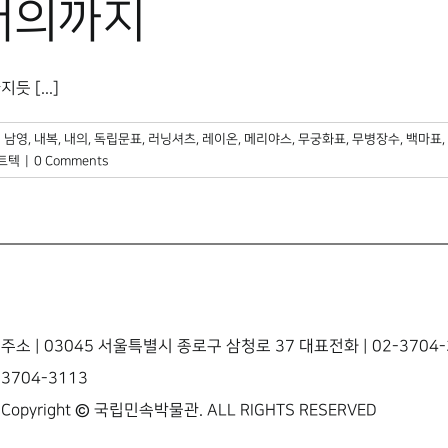
내의까지
 [...]
:
남영
,
내복
,
내의
,
독립문표
,
러닝셔츠
,
레이온
,
메리야스
,
무궁화표
,
무병장수
,
백마표
,
트텍
|
0 Comments
주소 | 03045 서울특별시 종로구 삼청로 37 대표전화 | 02-3704-3
3704-3113
Copyright © 국립민속박물관. ALL RIGHTS RESERVED