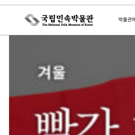
Skip
to
박물관
content