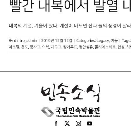
빨간 내복에서 발열 
내복의 계절, 겨울이 왔다. 계절이 바뀌면 산과 들의 풍경이 달라지듯
By
dintro_admin
|
2019년 12월 12일
|
Categories:
Legacy
,
겨울
|
Tags
아크릴
,
온도
,
왕자표
,
의복
,
지구표
,
캉가루표
,
평안섬유
,
폴리에스테르
,
합성
,
히