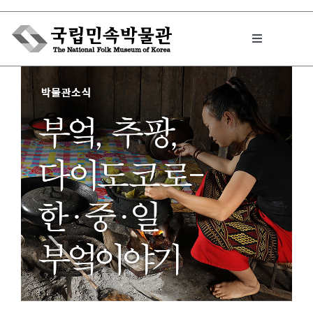
Skip
to
Toggle
content
Navigation
박물관에서는
민속이야기
민속 인사이드
원문보기 PDF