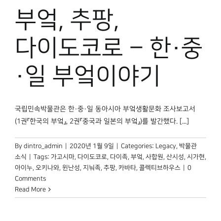
박물관 홈페이지
부엌, 추팡,
다이도코로 – 한·중
·일 부엌이야기
국립민속박물관은 한·중·일 동아시아 부엌생활문화 조사보고서
(1권『한국의 부엌』, 2권『중국과 일본의 부엌』)를 발간했다. [...]
By
dintro_admin
|
2020년 1월 9일
|
Categories:
Legacy
,
박물관
소식
|
Tags:
가고시마
,
다이도코로
,
다이족
,
부엌
,
사합원
,
산시성
,
시가현
,
아이누
,
오키나와
,
윈난성
,
지눠족
,
추팡
,
카바타
,
콜렉티브하우스
|
0
Comments
Read More