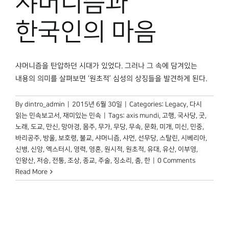
샤머니즘과
박물관 홈페이지
한국인의 마음
샤머니즘을 탄압하던 시대가 있었다. 그러나 그 속에 담겨있는
내용의 의미를 살펴보면 ‘원초적’ 심성의 상징들을 발견하게 된다.
By
dintro_admin
|
2015년 6월 30일
|
Categories:
Legacy
,
다시
읽는 민속보고서
,
재미있는 민속
|
Tags:
axis mundi
,
고행
,
국사당
,
굿
,
노래
,
도교
,
만신
,
망아경
,
몸주
,
무가
,
무당
,
무속
,
문화
,
미개
,
미신
,
민중
,
바리공주
,
방울
,
보호령
,
불교
,
샤머니즘
,
샤먼
,
선무당
,
스탈린
,
시베리아
,
신병
,
신앙
,
엑스터시
,
영력
,
영혼
,
원시적
,
원초적
,
유대
,
유산
,
이부영
,
인왕산
,
저승
,
전통
,
조상
,
종교
,
주술
,
징소리
,
춤
,
한
|
0 Comments
Read More