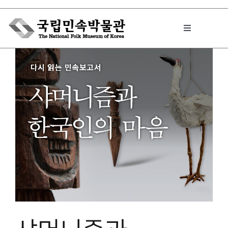
Skip
to
Toggle
content
Navigation
박물관에서는
민속이야기
민속 인사이드
원문보기 PDF