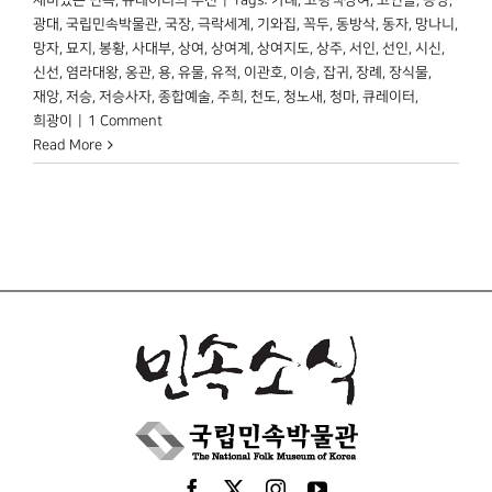
광대
,
국립민속박물관
,
국장
,
극락세계
,
기와집
,
꼭두
,
동방삭
,
동자
,
망나니
,
망자
,
묘지
,
봉황
,
사대부
,
상여
,
상여계
,
상여지도
,
상주
,
서인
,
선인
,
시신
,
신선
,
염라대왕
,
옹관
,
용
,
유물
,
유적
,
이관호
,
이승
,
잡귀
,
장례
,
장식물
,
재앙
,
저승
,
저승사자
,
종합예술
,
주희
,
천도
,
청노새
,
청마
,
큐레이터
,
희광이
|
1 Comment
Read More