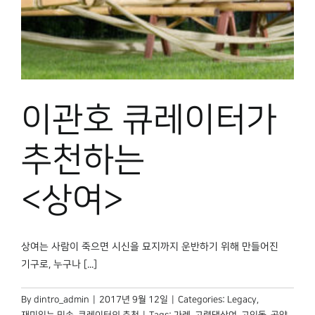
박물관 홈페이지
이관호 큐레이터가
추천하는
<상여>
상여는 사람이 죽으면 시신을 묘지까지 운반하기 위해 만들어진
기구로, 누구나 [...]
By
dintro_admin
|
2017년 9월 12일
|
Categories:
Legacy
,
재미있는 민속
,
큐레이터의 추천
|
Tags:
가례
,
고령댁상여
,
고인돌
,
공양
,