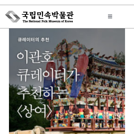
Skip
to
Toggle
content
Navigation
박물관에서는
민속이야기
민속 인사이드
원문보기 PDF