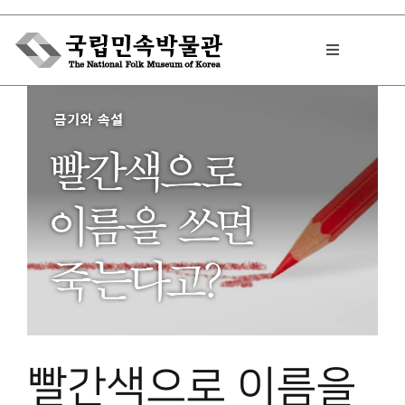
Skip
to
Toggle
content
Navigation
박물관에서는
민속이야기
민속 인사이드
원문보기 PDF
빨간색으로 이름을