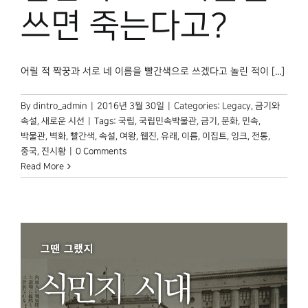
박물관 홈페이지
쓰면 죽는다고?
어릴 적 짝꿍과 서로 네 이름을 빨간색으로 쓰겠다고 놀린 적이 [...]
By
dintro_admin
|
2016년 3월 30일
|
Categories:
Legacy
,
금기와
속설
,
새로운 시선
|
Tags:
국립
,
국립민속박물관
,
금기
,
문화
,
민속
,
박물관
,
벽화
,
빨간색
,
속설
,
여왕
,
웹진
,
유래
,
이름
,
이집트
,
잉크
,
전통
,
중국
,
진시황
|
0 Comments
Read More