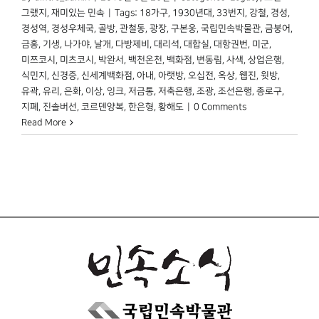
그랬지
,
재미있는 민속
|
Tags:
18가구
,
1930년대
,
33번지
,
강철
,
경성
,
경성역
,
경성우체국
,
골방
,
관철동
,
광장
,
구본웅
,
국립민속박물관
,
금붕어
,
금홍
,
기생
,
나가야
,
날개
,
다방제비
,
대리석
,
대합실
,
대항권번
,
미군
,
미쯔코시
,
미츠코시
,
박완서
,
백천온천
,
백화점
,
변동림
,
사색
,
상업은행
,
식민지
,
신경증
,
신세계백화점
,
아내
,
아랫방
,
오십전
,
옥상
,
웹진
,
윗방
,
유곽
,
유리
,
은화
,
이상
,
잉크
,
저금통
,
저축은행
,
조광
,
조선은행
,
종로구
,
지폐
,
진솔버선
,
코르덴양복
,
한은형
,
황해도
|
0 Comments
Read More