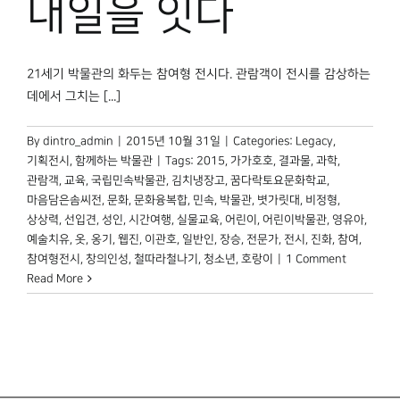
내일을 잇다
21세기 박물관의 화두는 참여형 전시다. 관람객이 전시를 감상하는
데에서 그치는 [...]
By
dintro_admin
|
2015년 10월 31일
|
Categories:
Legacy
,
기획전시
,
함께하는 박물관
|
Tags:
2015
,
가가호호
,
결과물
,
과학
,
관람객
,
교육
,
국립민속박물관
,
김치냉장고
,
꿈다락토요문화학교
,
마음담은솜씨전
,
문화
,
문화융복합
,
민속
,
박물관
,
볏가릿대
,
비정형
,
상상력
,
선입견
,
성인
,
시간여행
,
실물교육
,
어린이
,
어린이박물관
,
영유아
,
예술치유
,
옷
,
옹기
,
웹진
,
이관호
,
일반인
,
장승
,
전문가
,
전시
,
진화
,
참여
,
참여형전시
,
창의인성
,
철따라철나기
,
청소년
,
호랑이
|
1 Comment
Read More