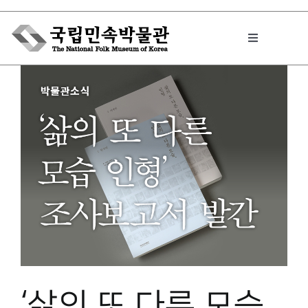
Skip
to
Toggle
content
Navigation
박물관에서는
민속이야기
민속 인사이드
원문보기 PDF
‘삶의 또 다른 모습