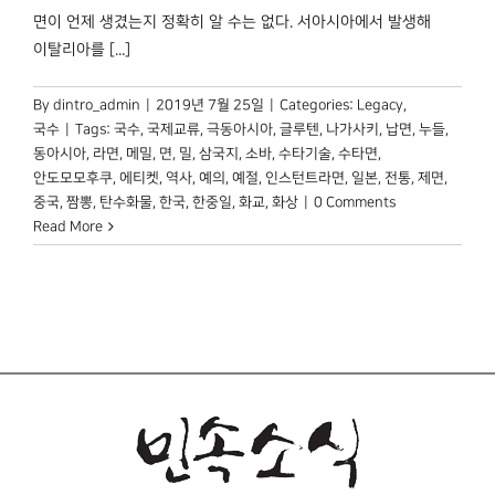
박물관 홈페이지
면이 언제 생겼는지 정확히 알 수는 없다. 서아시아에서 발생해
이탈리아를 [...]
By
dintro_admin
|
2019년 7월 25일
|
Categories:
Legacy
,
국수
|
Tags:
국수
,
국제교류
,
극동아시아
,
글루텐
,
나가사키
,
납면
,
누들
,
동아시아
,
라면
,
메밀
,
면
,
밀
,
삼국지
,
소바
,
수타기술
,
수타면
,
안도모모후쿠
,
에티켓
,
역사
,
예의
,
예절
,
인스턴트라면
,
일본
,
전통
,
제면
,
중국
,
짬뽕
,
탄수화물
,
한국
,
한중일
,
화교
,
화상
|
0 Comments
Read More