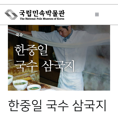
Skip
to
Toggle
content
Navigation
박물관에서는
민속이야기
민속 인사이드
원문보기 PDF
한중일 국수 삼국지