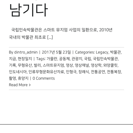
박물관 홈페이지
남기다
국립민속박물관은 스마트 뮤지엄 사업의 일환으로, 2010년
국내의 박물관 최초로 [...]
By
dintro_admin
|
2017년 5월 23일
|
Categories:
Legacy
,
박물관,
지금
,
현장일지
|
Tags:
가믈란
,
공동체
,
관광지
,
국립
,
국립민속박물관
,
기록
,
무형유산
,
발리
,
스마트뮤지엄
,
영상
,
영상채널
,
영상학
,
와양쿨릿
,
인도네시아
,
인류무형문화유산자료
,
인형극
,
장례식
,
전통공연
,
전통복장
,
촬영
,
휴양지
|
0 Comments
Read More