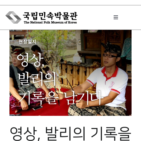
Skip
to
Toggle
content
Navigation
박물관에서는
민속이야기
민속 인사이드
원문보기 PDF
영상, 발리의 기록을