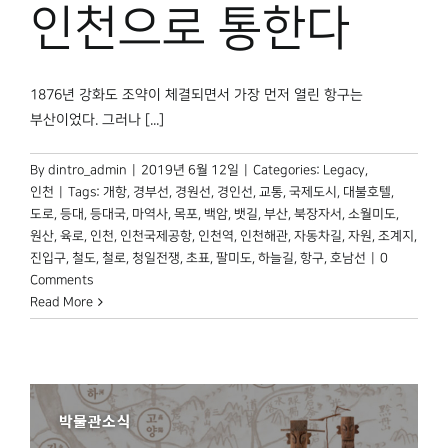
박물관 홈페이지
인천으로 통한다
1876년 강화도 조약이 체결되면서 가장 먼저 열린 항구는
부산이었다. 그러나 [...]
By
dintro_admin
|
2019년 6월 12일
|
Categories:
Legacy
,
인천
|
Tags:
개항
,
경부선
,
경원선
,
경인선
,
교통
,
국제도시
,
대불호텔
,
도로
,
등대
,
등대국
,
마역사
,
목포
,
백암
,
뱃길
,
부산
,
북장자서
,
소월미도
,
원산
,
육로
,
인천
,
인천국제공항
,
인천역
,
인천해관
,
자동차길
,
자원
,
조계지
,
진입구
,
철도
,
철로
,
청일전쟁
,
초표
,
팔미도
,
하늘길
,
항구
,
호남선
|
0
Comments
Read More