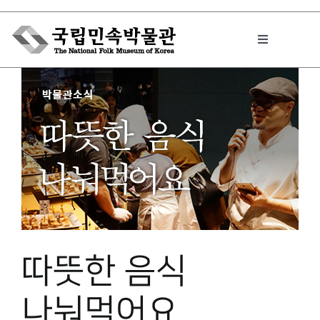
Skip
to
Toggle
content
Navigation
박물관에서는
민속이야기
민속 인사이드
따뜻한 음식
원문보기 PDF
나눠먹어요