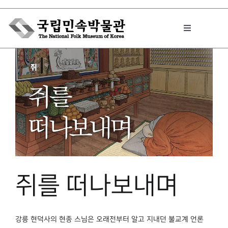
Skip
to
Toggle
content
Navigation
박물관에서는
민속이야기
민속 인사이드
쥐를 떠나보내며
원문보기 PDF
강릉 현덕사의 현종 스님은 오래전부터 알고 지내던 불교계 언론