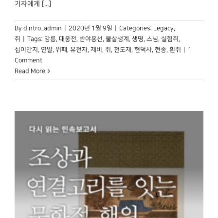
기자에게 [...]
박물관 홈페이지
By
dintro_admin
|
2020년 1월 9일
|
Categories:
Legacy
,
쥐
|
Tags:
강릉
,
대웅전
,
반야용선
,
불살생계
,
생명
,
스님
,
실험쥐
,
십이간지
,
연말
,
위패
,
유전자
,
제비
,
쥐
,
천도재
,
현덕사
,
현종
,
흰쥐
|
1
Comment
Read More