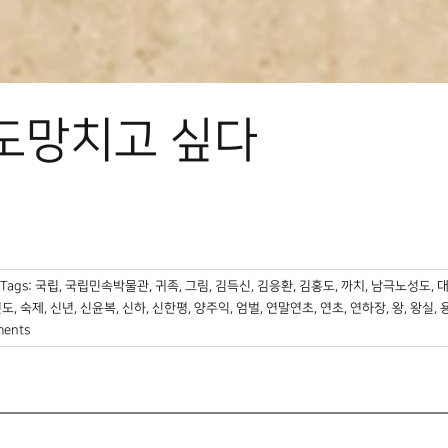
 도망치고 싶다
Tags:
국립
,
국립민속박물관
,
귀족
,
그림
,
김득신
,
김응환
,
김홍도
,
까치
,
남극노성도
,
인도
,
숙제
,
신년
,
신윤복
,
신하
,
신한평
,
양주익
,
엄벌
,
연말연초
,
연초
,
연하장
,
왕
,
왕실
,
ments