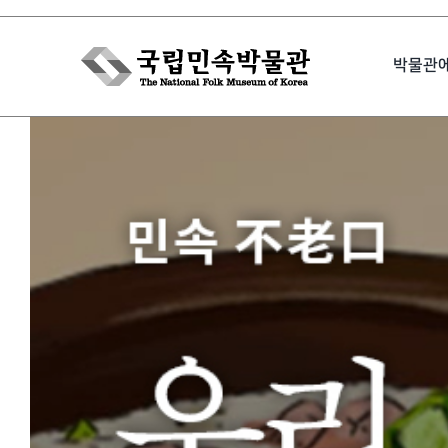
Skip
to
박물관
content