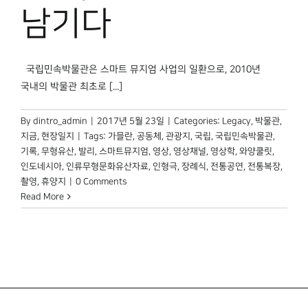
박물관 홈페이지
남기다
국립민속박물관은 스마트 뮤지엄 사업의 일환으로, 2010년
국내의 박물관 최초로 [...]
By
dintro_admin
|
2017년 5월 23일
|
Categories:
Legacy
,
박물관,
지금
,
현장일지
|
Tags:
가믈란
,
공동체
,
관광지
,
국립
,
국립민속박물관
,
기록
,
무형유산
,
발리
,
스마트뮤지엄
,
영상
,
영상채널
,
영상학
,
와양쿨릿
,
인도네시아
,
인류무형문화유산자료
,
인형극
,
장례식
,
전통공연
,
전통복장
,
촬영
,
휴양지
|
0 Comments
Read More