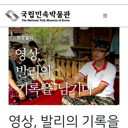
Skip
to
Toggle
content
Navigation
박물관에서는
민속이야기
민속 인사이드
원문보기 PDF
영상, 발리의 기록을