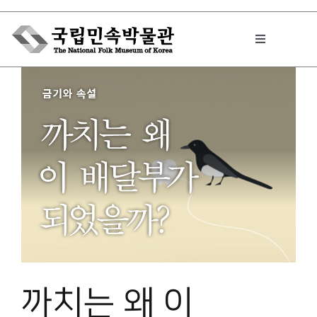
Skip
to
Toggle
content
Navigation
박물관에서는
민속이야기
민속 인사이드
원문보기 PDF
까치는 왜 이