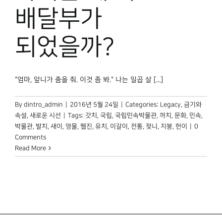
박물관 홈페이지
배달부가
되었을까?
"엄마, 앞니가 춤을 춰. 이것 좀 봐." 나는 일곱 살 [...]
By
dintro_admin
|
2016년 5월 24일
|
Categories:
Legacy
,
금기와
속설
,
새로운 시선
|
Tags:
갓치
,
국립
,
국립민속박물관
,
까치
,
문화
,
민속
,
박물관
,
발치
,
새이
,
영물
,
웹진
,
유치
,
이갈이
,
전통
,
젖니
,
지붕
,
헌이
|
0
Comments
Read More