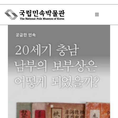
Skip
to
Toggle
content
Navigation
박물관에서는
민속이야기
민속 인사이드
원문보기 PDF