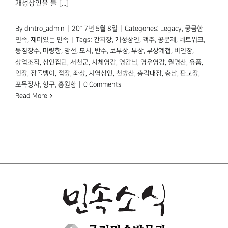
개성상인을 들 [...]
By
dintro_admin
|
2017년 5월 8일
|
Categories:
Legacy
,
궁금한
민속
,
재미있는 민속
|
Tags:
간치장
,
개성상인
,
객주
,
공문제
,
네트워크
,
등짐장수
,
마량항
,
망선
,
모시
,
반수
,
보부상
,
부상
,
부상계첩
,
비인장
,
상업조직
,
상인집단
,
서천군
,
시체영감
,
영감님
,
영우영감
,
월명산
,
유품
,
인장
,
장돌뱅이
,
접장
,
좌상
,
지역상인
,
천방산
,
총각대장
,
충남
,
판교장
,
포목장사
,
항구
,
홍원항
|
0 Comments
Read More