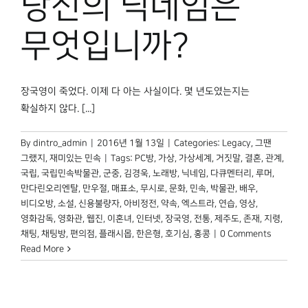
당신의 닉네임은
박물관 홈페이지
무엇입니까?
장국영이 죽었다. 이제 다 아는 사실이다. 몇 년도였는지는
확실하지 않다. [...]
By
dintro_admin
|
2016년 1월 13일
|
Categories:
Legacy
,
그땐
그랬지
,
재미있는 민속
|
Tags:
PC방
,
가상
,
가상세계
,
거짓말
,
결혼
,
관계
,
국립
,
국립민속박물관
,
군중
,
김경욱
,
노래방
,
닉네임
,
다큐멘터리
,
루머
,
만다린오리엔탈
,
만우절
,
매표소
,
무시로
,
문화
,
민속
,
박물관
,
배우
,
비디오방
,
소설
,
신용불량자
,
아비정전
,
약속
,
엑스트라
,
연습
,
영상
,
영화감독
,
영화관
,
웹진
,
이혼녀
,
인터넷
,
장국영
,
전통
,
제주도
,
존재
,
지령
,
채팅
,
채팅방
,
편의점
,
플래시몹
,
한은형
,
호기심
,
홍콩
|
0 Comments
Read More