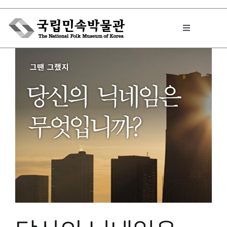
Skip
to
Toggle
content
Navigation
박물관에서는
민속이야기
민속 인사이드
원문보기 PDF