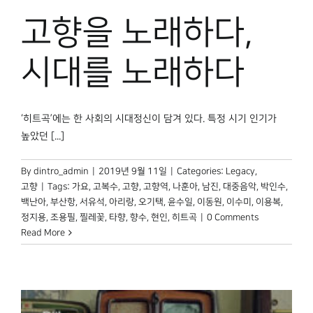
박물관 홈페이지
고향을 노래하다,
시대를 노래하다
‘히트곡’에는 한 사회의 시대정신이 담겨 있다. 특정 시기 인기가
높았던 [...]
By
dintro_admin
|
2019년 9월 11일
|
Categories:
Legacy
,
고향
|
Tags:
가요
,
고복수
,
고향
,
고향역
,
나훈아
,
남진
,
대중음악
,
박인수
,
백난아
,
부산항
,
서유석
,
아리랑
,
오기택
,
윤수일
,
이동원
,
이수미
,
이용복
,
정지용
,
조용필
,
찔레꽃
,
타향
,
향수
,
현인
,
히트곡
|
0 Comments
Read More