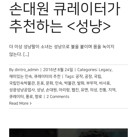
손대원 큐레이터가
추천하는 <성냥>
더 이상 성냥팔이 소녀는 성냥으로 불을 붙이며 몸을 녹이지
않는다. [...]
By
dintro_admin
|
2016년 8월 24일
|
Categories:
Legacy
,
재미있는 민속
,
큐레이터의 추천
|
Tags:
공작
,
공장
,
국립
,
국립민속박물관
,
돈표
,
문화
,
민속
,
박물관
,
발화
,
부뚜막
,
비사표
,
성광성냥공업사
,
성냥
,
손대원
,
아리랑
,
웹진
,
유엔
,
의성
,
전통
,
지역
,
큐레이터
,
풍로
,
향로
|
2 Comments
Read More