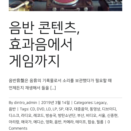
음반 콘텐츠,
효과음에서
게임까지
음반音盤은 음音의 기록물로서 소리를 보관했다가 필요할 때
언제든지 재생해서 들을 [...]
By
dintro_admin
|
2019년 3월 14일
|
Categories:
Legacy
,
음반
|
Tags:
CD
,
DVD
,
LD
,
LP
,
SP
,
대구
,
대중음악
,
동영상
,
디브이디
,
디스크
,
라디오
,
레코드
,
방송국
,
방탄소년단
,
부산
,
비디오
,
서울
,
신중현
,
아리랑
,
애국가
,
에디슨
,
영화
,
음반
,
카메라
,
테이프
,
팝송
,
필름
|
0
Comments