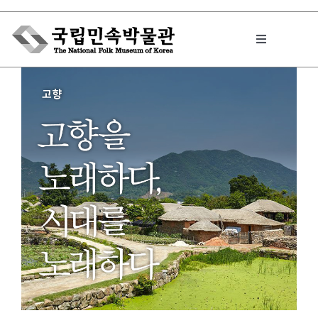
Skip
to
Toggle
content
Navigation
박물관에서는
민속이야기
민속 인사이드
원문보기 PDF