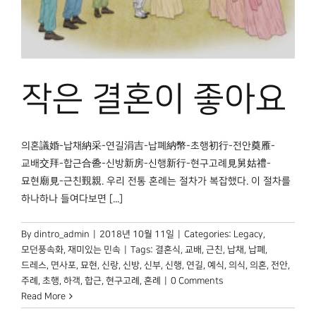
박물관 홈페이지
작은 결혼이 좋아요
의혼議婚-납채納采-연길涓吉-납폐納幣-초행初行-전안奠雁-
교배交拜-합근合巹-신방新房-신행新行-현구고례見舅姑禮-
묘현廟見-근친覲親. 우리 전통 혼례는 절차가 복잡했다. 이 절차를
하나하나 들여다보면 [...]
By
dintro_admin
|
2018년 10월 11일
|
Categories:
Legacy
,
모던풍속화
,
재미있는 민속
|
Tags:
결혼식
,
교배
,
근친
,
납채
,
납폐
,
드레스
,
면사포
,
묘현
,
신랑
,
신방
,
신부
,
신행
,
연길
,
예식
,
의식
,
의혼
,
전안
,
주례
,
초행
,
하객
,
합근
,
현구고례
,
혼례
|
0 Comments
Read More