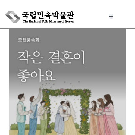
Skip
to
Toggle
content
Navigation
박물관에서는
민속이야기
민속 인사이드
원문보기 PDF