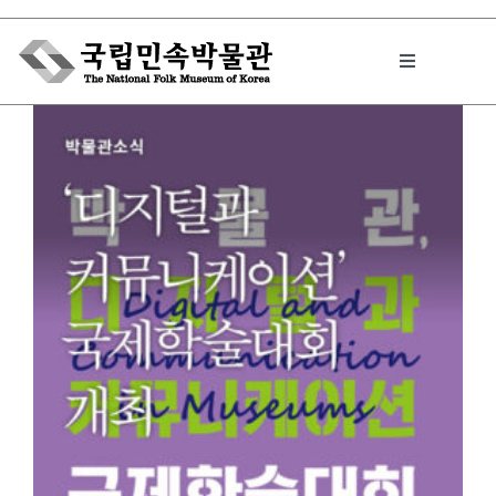
Skip
to
Toggle
content
Navigation
박물관에서는
민속이야기
민속 인사이드
원문보기 PDF