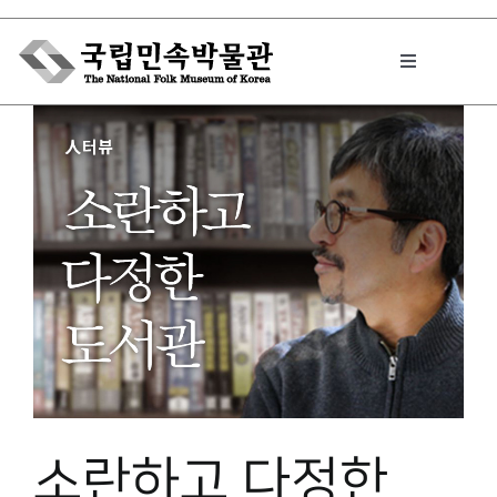
Skip
to
Toggle
content
Navigation
박물관에서는
민속이야기
민속 인사이드
원문보기 PDF
소란하고 다정한