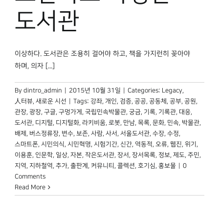
박물관 홈페이지
도서관
이상하다. 도서관은 조용히 걸어야 하고, 책을 가지런히 꽂아야
하며, 의자 [...]
By
dintro_admin
|
2015년 10월 31일
|
Categories:
Legacy
,
人터뷰
,
새로운 시선
|
Tags:
강좌
,
개인
,
검증
,
공공
,
공동체
,
공부
,
공원
,
관장
,
광장
,
구글
,
구멍가게
,
국립민속박물관
,
궁금
,
기록
,
기록관
,
대응
,
도서관
,
디지털
,
디지털화
,
라키비움
,
로봇
,
만남
,
목록
,
문화
,
민속
,
박물관
,
배제
,
버스정류장
,
변수
,
보존
,
사람
,
사서
,
서울도서관
,
수장
,
수정
,
스마트폰
,
시민의식
,
시민혁명
,
시험기간
,
신간
,
역동적
,
오류
,
웹진
,
위기
,
이용훈
,
인문학
,
일상
,
자본
,
작은도서관
,
장서
,
장서목록
,
정보
,
제도
,
주민
,
지역
,
지하철역
,
추가
,
출판계
,
커뮤니티
,
콜렉션
,
호기심
,
홍보물
|
0
Comments
Read More