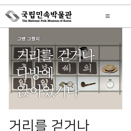
Skip
to
Toggle
content
Navigation
박물관에서는
민속이야기
민속 인사이드
원문보기 PDF
거리를 걷거나