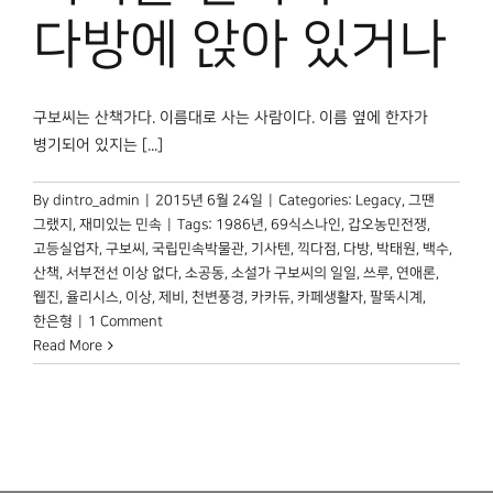
박물관 홈페이지
다방에 앉아 있거나
구보씨는 산책가다. 이름대로 사는 사람이다. 이름 옆에 한자가
병기되어 있지는 [...]
By
dintro_admin
|
2015년 6월 24일
|
Categories:
Legacy
,
그땐
그랬지
,
재미있는 민속
|
Tags:
1986년
,
69식스나인
,
갑오농민전쟁
,
고등실업자
,
구보씨
,
국립민속박물관
,
기사텐
,
끽다점
,
다방
,
박태원
,
백수
,
산책
,
서부전선 이상 없다
,
소공동
,
소설가 구보씨의 일일
,
쓰루
,
연애론
,
웹진
,
율리시스
,
이상
,
제비
,
천변풍경
,
카카듀
,
카페생활자
,
팔뚝시계
,
한은형
|
1 Comment
Read More