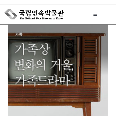
Skip
to
Toggle
content
Navigation
박물관에서는
민속이야기
민속 인사이드
원문보기 PDF