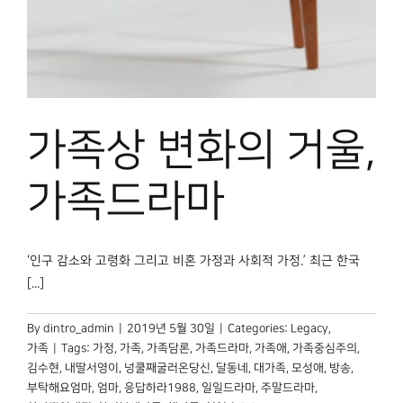
박물관 홈페이지
가족상 변화의 거울,
가족드라마
‘인구 감소와 고령화 그리고 비혼 가정과 사회적 가정.’ 최근 한국
[...]
By
dintro_admin
|
2019년 5월 30일
|
Categories:
Legacy
,
가족
|
Tags:
가정
,
가족
,
가족담론
,
가족드라마
,
가족애
,
가족중심주의
,
김수현
,
내딸서영이
,
넝쿨째굴러온당신
,
달동네
,
대가족
,
모성애
,
방송
,
부탁해요엄마
,
엄마
,
응답하라1988
,
일일드라마
,
주말드라마
,