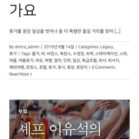
박물관 홈페이지
가요
휴가를 응당 일상을 벗어나 좀 더 특별한 즐길 거리를 찾아 [...]
By
dintro_admin
|
2019년 8월 14일
|
Categories:
Legacy
,
휴가
|
Tags:
물가
,
바
,
바캉스
,
북캉스
,
수영장
,
숙박
,
스테이케이션
,
스파
,
여름
,
여름휴가
,
여유
,
여행
,
열차
,
인파
,
일상
,
특급호텔
,
피서
,
피서지
,
해외여행
,
호캉스
,
호텔
,
휴가
,
휴식
,
휴양
,
휴양지
|
0 Comments
Read More