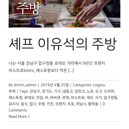
셰프 이유석의 주방
나는 서울 강남구 압구정동 로데오 거리에서 9년간 프렌치
비스트로bistro_레스토랑보다 작은 [...]
By
dintro_admin
|
2019년 4월 25일
|
Categories:
Legacy
,
부엌
|
Tags:
강남구
,
경기도
,
기구
,
냉동고
,
냉장고
,
노포
,
도구
,
드라마
,
레스토랑
,
로데오
,
맛집
,
바
,
바비큐
,
부엌
,
비스트로
,
셰프
,
식기
,
압구정동
,
요리사
,
음식
,
접시
,
주방
,
키친
,
프렌치
,
프로
,
하남시
,
황학동
|
0
Comments
Read More