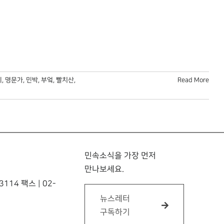
리
,
명문가
,
민박
,
부엌
,
빨치산
,
Read More
민속소식을 가장 먼저
만나보세요.
114 팩스 | 02-
뉴스레터
구독하기