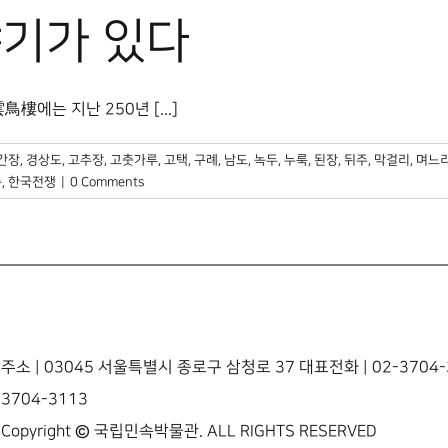
기가 있다
에는 지난 250년 [...]
간장
,
경상도
,
고추장
,
고춧가루
,
고택
,
구례
,
남도
,
녹두
,
누룩
,
된장
,
뒤주
,
막걸리
,
며느
순
,
한국전쟁
|
0 Comments
주소 | 03045 서울특별시 종로구 삼청로 37 대표전화 | 02-3704-3
3704-3113
Copyright © 국립민속박물관. ALL RIGHTS RESERVED