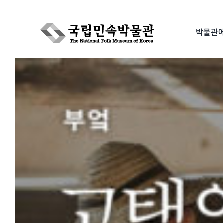
Skip
to
박물관
content