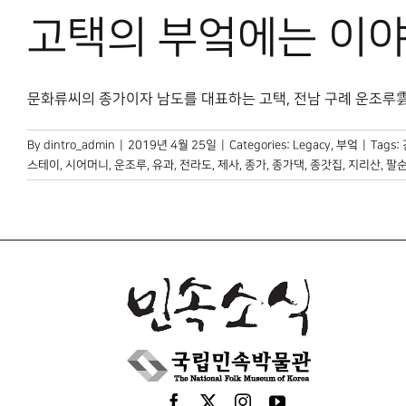
고택의 부엌에는 이야
문화류씨의 종가이자 남도를 대표하는 고택, 전남 구례 운조루雲鳥樓
By
dintro_admin
|
2019년 4월 25일
|
Categories:
Legacy
,
부엌
|
Tags:
스테이
,
시어머니
,
운조루
,
유과
,
전라도
,
제사
,
종가
,
종가댁
,
종갓집
,
지리산
,
팔