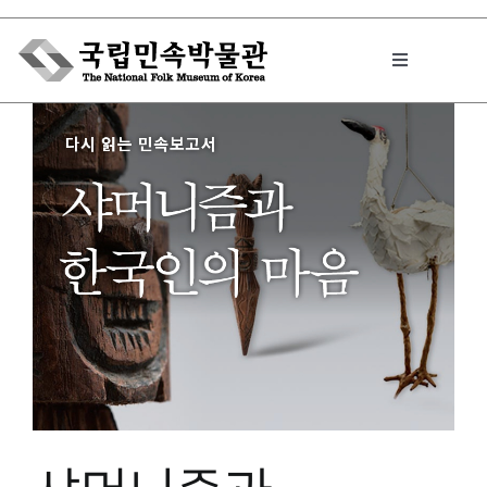
Skip
to
Toggle
content
Navigation
박물관에서는
민속이야기
민속 인사이드
원문보기 PDF