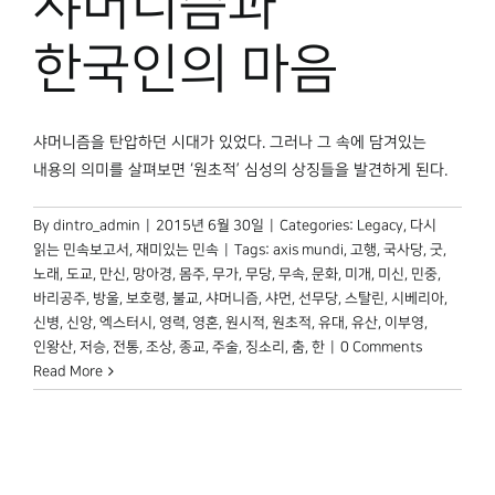
샤머니즘과
박물관 홈페이지
한국인의 마음
샤머니즘을 탄압하던 시대가 있었다. 그러나 그 속에 담겨있는
내용의 의미를 살펴보면 ‘원초적’ 심성의 상징들을 발견하게 된다.
By
dintro_admin
|
2015년 6월 30일
|
Categories:
Legacy
,
다시
읽는 민속보고서
,
재미있는 민속
|
Tags:
axis mundi
,
고행
,
국사당
,
굿
,
노래
,
도교
,
만신
,
망아경
,
몸주
,
무가
,
무당
,
무속
,
문화
,
미개
,
미신
,
민중
,
바리공주
,
방울
,
보호령
,
불교
,
샤머니즘
,
샤먼
,
선무당
,
스탈린
,
시베리아
,
신병
,
신앙
,
엑스터시
,
영력
,
영혼
,
원시적
,
원초적
,
유대
,
유산
,
이부영
,
인왕산
,
저승
,
전통
,
조상
,
종교
,
주술
,
징소리
,
춤
,
한
|
0 Comments
Read More