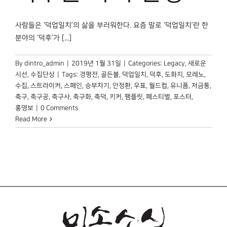
박물관 홈페이지
사람들은 ‘덕업일치’의 삶을 부러워한다. 요즘 말로 ‘덕업일치’란 한
분야의 ‘덕후’가 [...]
By
dintro_admin
|
2019년 1월 31일
|
Categories:
Legacy
,
새로운
시선
,
수집단상
|
Tags:
경평전
,
골든볼
,
덕업일치
,
덕후
,
도화지
,
모레노
,
수집
,
스트라이커
,
스페인
,
승부차기
,
안정환
,
우표
,
월드컵
,
유니폼
,
저금통
,
축구
,
축구공
,
축구사
,
축구화
,
축덕
,
키커
,
팸플릿
,
페스티벌
,
포스터
,
홍명보
|
0 Comments
Read More