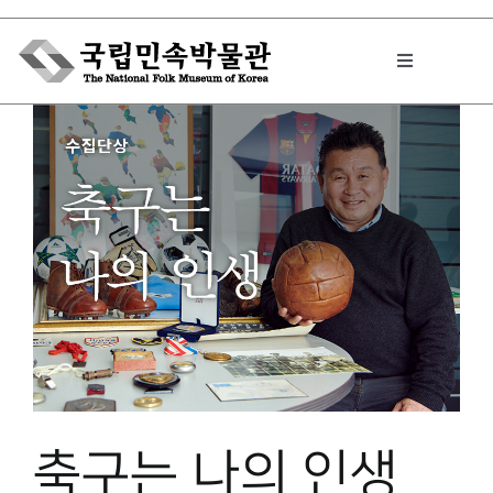
Skip
to
Toggle
content
Navigation
박물관에서는
민속이야기
민속 인사이드
원문보기 PDF
축구는 나의 인생