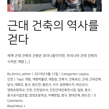
박물관 홈페이지
근대 건축의 역사를
걷다
세계 근대 건축의 근원은 모더니즘이지만, 우리나라 근대 건축의
시작은 개항 [...]
By
dintro_admin
|
2019년 6월 12일
|
Categories:
Legacy
,
인천
|
Tags:
개항
,
개항박물관
,
개항장
,
건축가
,
건축유산
,
근대
,
근대건축
,
답사
,
대화조
,
동구
,
동인천
,
봉은사
,
서구
,
송현배수지
,
여선교사
,
영화초등학교
,
인천
,
인천감리서
,
인천근대건축전시장
,
일본
,
중구
,
중구요식업조합
,
창영초등학교
,
카페팟알
,
항구
,
현대건축
,
화도진
|
0
Comments
Read More