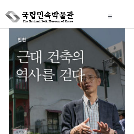
Skip
to
Toggle
content
Navigation
박물관에서는
민속이야기
민속 인사이드
원문보기 PDF