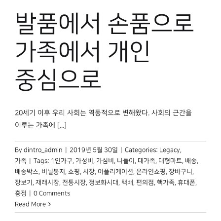
박물관 홈페이지
발품에서 손품으로
가족에서 개인
중심으로
20세기 이후 우리 사회는 역동적으로 변해왔다. 사회의 근간을
이루는 가족에 [...]
By
dintro_admin
|
2019년 5월 30일
|
Categories:
Legacy
,
가족
|
Tags:
1인가구
,
가성비
,
가심비
,
나들이
,
대가족
,
대형마트
,
배송
,
배송박스
,
비닐봉지
,
쇼핑
,
시장
,
어플리케이션
,
온라인쇼핑
,
장바구니
,
장보기
,
재래시장
,
전통시장
,
정보화시대
,
택배
,
편의점
,
핵가족
,
휴대폰
,
흥정
|
0 Comments
Read More