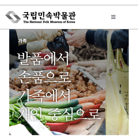
Skip
to
Toggle
content
Navigation
박물관에서는
민속이야기
민속 인사이드
원문보기 PDF