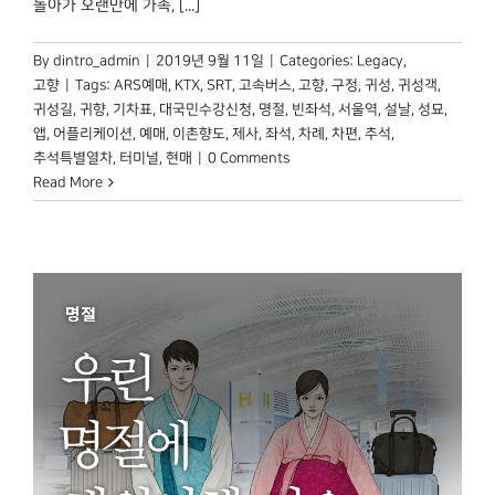
돌아가 오랜만에 가족, [...]
박물관 홈페이지
By
dintro_admin
|
2019년 9월 11일
|
Categories:
Legacy
,
고향
|
Tags:
ARS예매
,
KTX
,
SRT
,
고속버스
,
고향
,
구정
,
귀성
,
귀성객
,
귀성길
,
귀향
,
기차표
,
대국민수강신청
,
명절
,
빈좌석
,
서울역
,
설날
,
성묘
,
앱
,
어플리케이션
,
예매
,
이촌향도
,
제사
,
좌석
,
차례
,
차편
,
추석
,
추석특별열차
,
터미널
,
현매
|
0 Comments
Read More