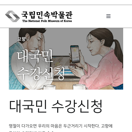
Skip
to
Toggle
content
Navigation
박물관에서는
민속이야기
민속 인사이드
대국민 수강신청
원문보기 PDF
명절이 다가오면 우리의 마음은 두근거리기 시작한다. 고향에