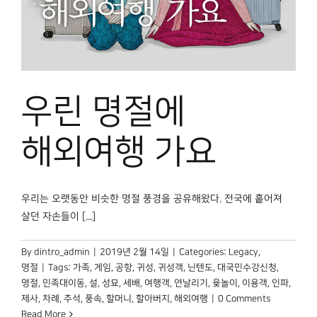
우린 명절에
해외여행 가요
우리는 오랫동안 비슷한 명절 풍경을 공유해왔다. 전국에 흩어져
살던 자손들이 [...]
By
dintro_admin
|
2019년 2월 14일
|
Categories:
Legacy
,
명절
|
Tags:
가족
,
게임
,
공항
,
귀성
,
귀성객
,
닌텐도
,
대국민수강신청
,
명절
,
민족대이동
,
설
,
성묘
,
세배
,
여행객
,
연날리기
,
윷놀이
,
이용객
,
인파
,
제사
,
차례
,
추석
,
풍속
,
할머니
,
할아버지
,
해외여행
|
0 Comments
Read More