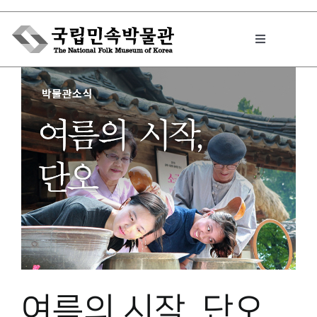
Skip
to
Toggle
content
Navigation
박물관에서는
민속이야기
민속 인사이드
원문보기 PDF
여름의 시작, 단오