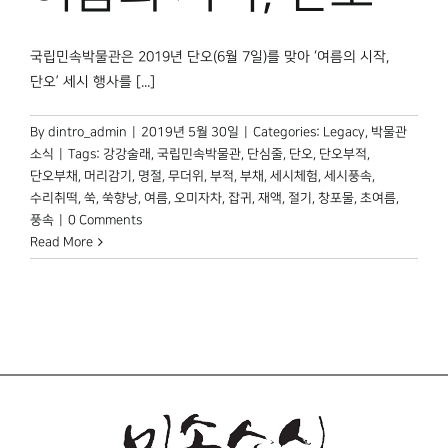
박물관 홈페이지
국립민속박물관은 2019년 단오(6월 7일)를 맞아 ‘여름의 시작,
단오’ 세시 행사를 [...]
By
dintro_admin
|
2019년 5월 30일
|
Categories:
Legacy
,
박물관
소식
|
Tags:
강강술래
,
국립민속박물관
,
단심줄
,
단오
,
단오부적
,
단오부채
,
머리감기
,
명절
,
무더위
,
부적
,
부채
,
세시체험
,
세시풍속
,
수리취떡
,
쑥
,
쑥향낭
,
여름
,
오미자차
,
잡귀
,
재액
,
절기
,
창포물
,
초여름
,
풍속
|
0 Comments
Read More