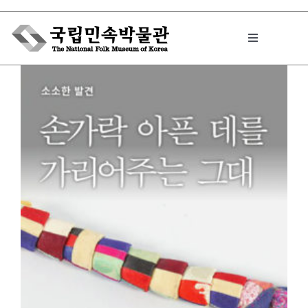
Skip
to
Toggle
content
Navigation
박물관에서는
민속이야기
민속 인사이드
원문보기 PDF