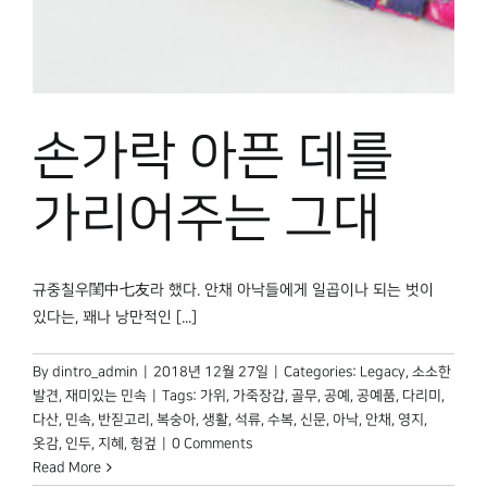
박물관 홈페이지
손가락 아픈 데를
가리어주는 그대
규중칠우閨中七友라 했다. 안채 아낙들에게 일곱이나 되는 벗이
있다는, 꽤나 낭만적인 [...]
By
dintro_admin
|
2018년 12월 27일
|
Categories:
Legacy
,
소소한
발견
,
재미있는 민속
|
Tags:
가위
,
가죽장갑
,
골무
,
공예
,
공예품
,
다리미
,
다산
,
민속
,
반짇고리
,
복숭아
,
생활
,
석류
,
수복
,
신문
,
아낙
,
안채
,
영지
,
옷감
,
인두
,
지혜
,
헝겊
|
0 Comments
Read More