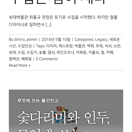
쇳대박물관 최홍규 관장은 토기로 수집을 시작했다. 하지만 철물
디자이너로 일하면서 [...]
By
dintro_admin
|
2018년 5월 10일
|
Categories:
Legacy
,
새로운
시선
,
수집단상
|
Tags:
다리미
,
레스토랑
,
박물관
,
벽화
,
부엌
,
석쇠
,
소반
,
쇳대
,
수집
,
수집가
,
숯불
,
열쇠
,
와인오프너
,
이화동
,
자물쇠
,
철
,
카페
,
컬렉션
,
혜화동
|
0 Comments
Read More