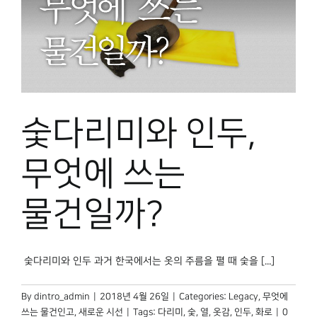
숯다리미와 인두,
무엇에 쓰는
물건일까?
숯다리미와 인두 과거 한국에서는 옷의 주름을 펼 때 숯을 [...]
By
dintro_admin
|
2018년 4월 26일
|
Categories:
Legacy
,
무엇에
쓰는 물건인고
,
새로운 시선
|
Tags:
다리미
,
숯
,
열
,
옷감
,
인두
,
화로
|
0