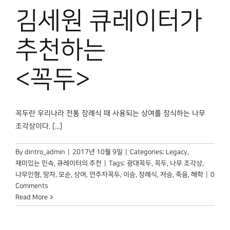
박물관 홈페이지
김세원 큐레이터가
추천하는
<꼭두>
꼭두란 우리나라 전통 장례식 때 사용되는 상여를 장식하는 나무
조각상이다. [...]
By
dintro_admin
|
2017년 10월 9일
|
Categories:
Legacy
,
재미있는 민속
,
큐레이터의 추천
|
Tags:
광대꼭두
,
꼭두
,
나무 조각상
,
나무인형
,
망자
,
모순
,
상여
,
연주자꼭두
,
이승
,
장례식
,
저승
,
죽음
,
해학
|
0
Comments
Read More