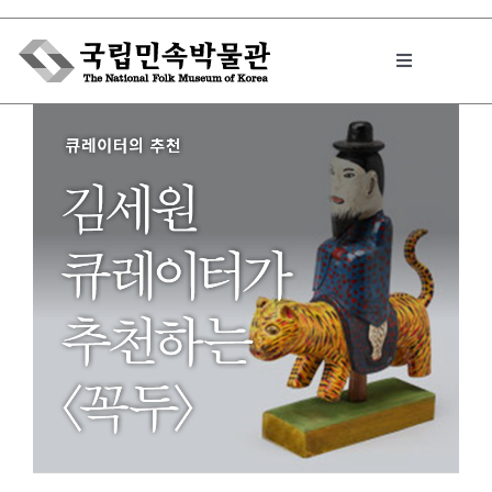
Skip
to
Toggle
content
Navigation
박물관에서는
민속이야기
민속 인사이드
원문보기 PDF