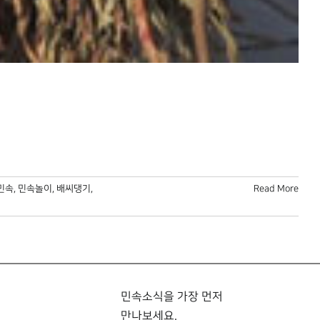
민속
,
민속놀이
,
배씨댕기
,
Read More
민속소식을 가장 먼저
만나보세요.