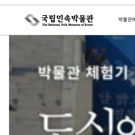
Skip
to
박물관
content